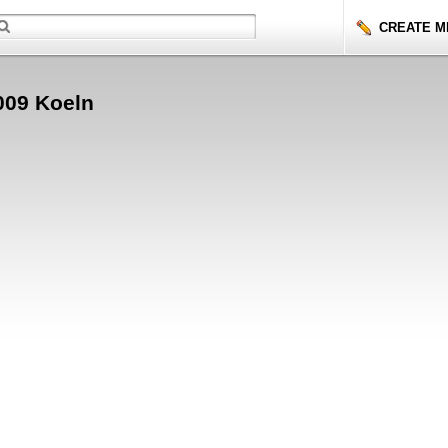
CREATE MI
Open Miki in a new window
009 Koeln