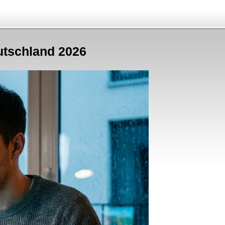
utschland 2026