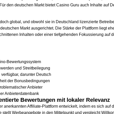
ür den deutschen Markt bietet Casino Guru auch Inhalte auf De
edoch global, und obwohl sie in Deutschland lizenzierte Betreib
eutschen Markt ausgerichtet. Die Stärke der Plattform liegt eher
schnittenen Inhalten oder einer tiefgehenden Fokussierung auf 
sino-Bewertungssystem
hwerden und Streitbeilegung
verfügbar, darunter Deutsch
arheit der Bonusbedingungen
problematischer Anbieter
er Anbieterdatenbank
entierte Bewertungen mit lokaler Relevanz
r anerkannten Affiliate-Plattform entwickelt, indem es sich auf 
te stellt Werbeangebote in den Mittelpunkt und vergleicht Will