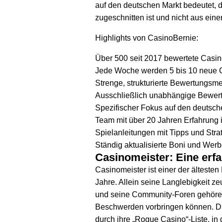
auf den deutschen Markt bedeutet, d
zugeschnitten ist und nicht aus eine
Highlights von CasinoBernie:
Über 500 seit 2017 bewertete Casi
Jede Woche werden 5 bis 10 neue C
Strenge, strukturierte Bewertungsme
Ausschließlich unabhängige Bewer
Spezifischer Fokus auf den deutsch
Team mit über 20 Jahren Erfahrung
Spielanleitungen mit Tipps und Stra
Ständig aktualisierte Boni und Wer
Casinomeister: Eine erf
Casinomeister ist einer der älteste
Jahre. Allein seine Langlebigkeit z
und seine Community-Foren gehören
Beschwerden vorbringen können. Die 
durch ihre „Rogue Casino“-Liste, in