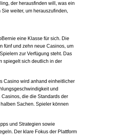
ling, der herausfinden will, was ein
n Sie weiter, um herauszufinden,
Bernie eine Klasse für sich. Die
en fünf und zehn neue Casinos, um
Spielern zur Verfügung steht. Das
spiegelt sich deutlich in der
es Casino wird anhand einheitlicher
ahlungsgeschwindigkeit und
 Casinos, die die Standards der
ne halben Sachen. Spieler können
ipps und Strategien sowie
egeln. Der klare Fokus der Plattform