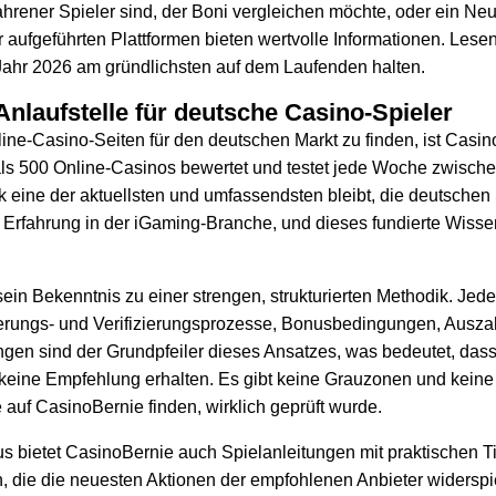
rfahrener Spieler sind, der Boni vergleichen möchte, oder ein Neu
 aufgeführten Plattformen bieten wertvolle Informationen. Lese
Jahr 2026 am gründlichsten auf dem Laufenden halten.
Anlaufstelle für deutsche Casino-Spieler
ne-Casino-Seiten für den deutschen Markt zu finden, ist Casino
r als 500 Online-Casinos bewertet und testet jede Woche zwisch
k eine der aktuellsten und umfassendsten bleibt, die deutschen 
 Erfahrung in der iGaming-Branche, und dieses fundierte Wissen 
ein Bekenntnis zu einer strengen, strukturierten Methodik. Jed
trierungs- und Verifizierungsprozesse, Bonusbedingungen, Ausz
gen sind der Grundpfeiler dieses Ansatzes, was bedeutet, dass
eg keine Empfehlung erhalten. Es gibt keine Grauzonen und kei
e auf CasinoBernie finden, wirklich geprüft wurde.
 bietet CasinoBernie auch Spielanleitungen mit praktischen T
n, die die neuesten Aktionen der empfohlenen Anbieter widerspi