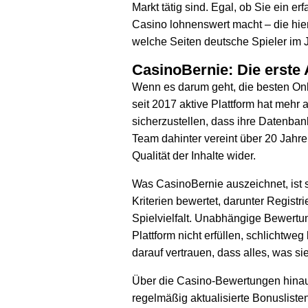
Markt tätig sind. Egal, ob Sie ein e
Casino lohnenswert macht – die hier
welche Seiten deutsche Spieler im 
CasinoBernie: Die erste 
Wenn es darum geht, die besten Onli
seit 2017 aktive Plattform hat meh
sicherzustellen, dass ihre Datenban
Team dahinter vereint über 20 Jahre
Qualität der Inhalte wider.
Was CasinoBernie auszeichnet, ist s
Kriterien bewertet, darunter Regis
Spielvielfalt. Unabhängige Bewertun
Plattform nicht erfüllen, schlichtw
darauf vertrauen, dass alles, was si
Über die Casino-Bewertungen hinaus
regelmäßig aktualisierte Bonusliste