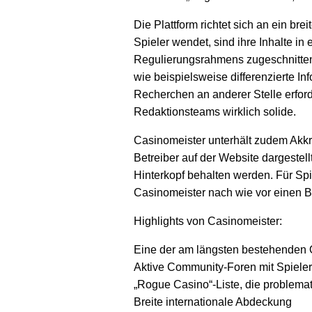
Die Plattform richtet sich an ein b
Spieler wendet, sind ihre Inhalte in
Regulierungsrahmens zugeschnitten z
wie beispielsweise differenzierte 
Recherchen an anderer Stelle erfor
Redaktionsteams wirklich solide.
Casinomeister unterhält zudem Akkr
Betreiber auf der Website dargestel
Hinterkopf behalten werden. Für Spi
Casinomeister nach wie vor einen B
Highlights von Casinomeister:
Eine der am längsten bestehenden 
Aktive Community-Foren mit Spiele
„Rogue Casino“-Liste, die problemati
Breite internationale Abdeckung