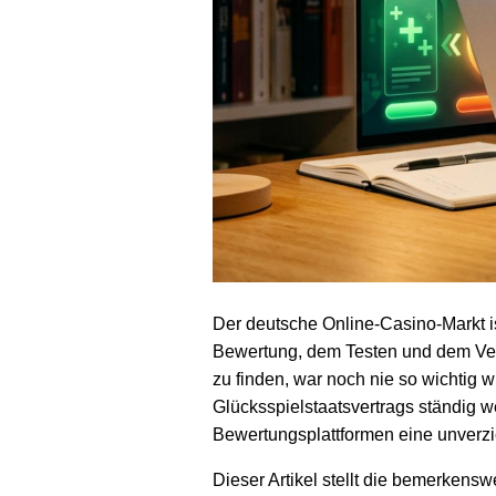
Der deutsche Online-Casino-Markt is
Bewertung, dem Testen und dem Verg
zu finden, war noch nie so wichtig
Glücksspielstaatsvertrags ständig we
Bewertungsplattformen eine unverzic
Dieser Artikel stellt die bemerken