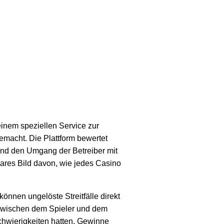
inem speziellen Service zur
emacht. Die Plattform bewertet
und den Umgang der Betreiber mit
lares Bild davon, wie jedes Casino
önnen ungelöste Streitfälle direkt
r zwischen dem Spieler und dem
Schwierigkeiten hatten, Gewinne