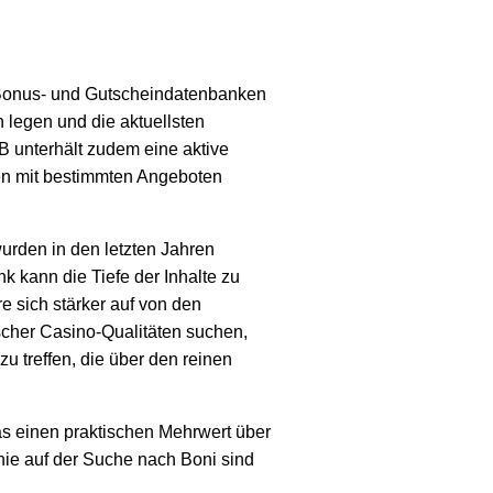
n Bonus- und Gutscheindatenbanken
n legen und die aktuellsten
 unterhält zudem eine aktive
en mit bestimmten Angeboten
urden in den letzten Jahren
 kann die Tiefe der Inhalte zu
e sich stärker auf von den
ischer Casino-Qualitäten suchen,
u treffen, die über den reinen
as einen praktischen Mehrwert über
Linie auf der Suche nach Boni sind